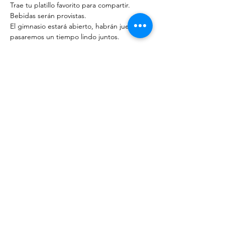
Trae tu platillo favorito para compartir. 
Bebidas serán provistas. 
El gimnasio estará abierto, habrán juegos, y 
pasaremos un tiempo lindo juntos.
Share With Your Friends
Revival Tabernacle/Hope. Help. Healing./
revtab09@windstream.net
/
570-538-2000
/
revtab.com PO Box 38 Watsontown PA 17777
Non-denominational church, bible believing, spirit
filled, Iglesia Hispania, Iglesia cerca de mi, Holy Spirit,
Family-oriented