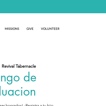
MISSIONS
GIVE
VOLUNTEER
  
Revival Tabernacle
ngo de
uacion
er honrados! ¡Registra a tu hijo