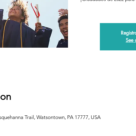
Registr
See 
ion
usquehanna Trail, Watsontown, PA 17777, USA