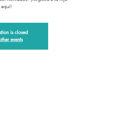
aquí!
ation is closed
other events